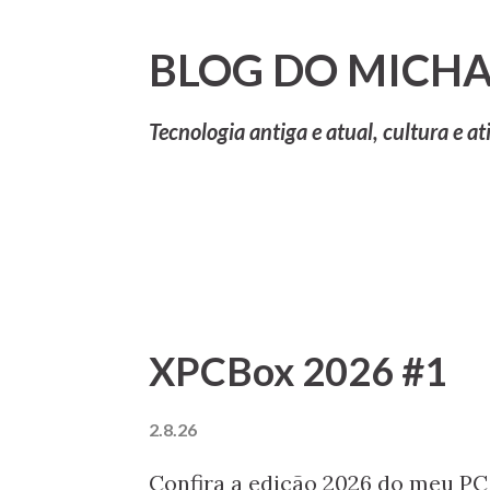
BLOG DO MICHA
Tecnologia antiga e atual, cultura e at
P
Mostrando postagens com o rótulo
Ryz
o
s
XPCBox 2026 #1
t
a
2.8.26
g
Confira a edição 2026 do meu PC 