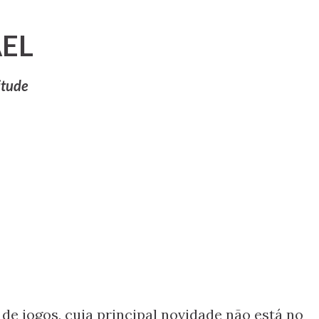
Pular para o conteúdo principal
EL
itude
en
de jogos, cuja principal novidade não está no