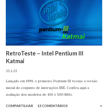
n
s
RetroTeste – Intel Pentium III
Katmai
25.1.23
Lançado em 1999, o primeiro Pentium III trouxe a versão
inicial do conjunto de instruções SSE. Confira aqui a
avaliação dos modelos de 450 e 500 MHz.
COMPARTILHAR
13 COMENTÁRIOS
+