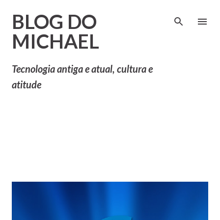
Pular para o conteúdo principal
BLOG DO
MICHAEL
Tecnologia antiga e atual, cultura e
atitude
P
Mostrando postagens com
MOSTRAR TUDO
o
o rótulo
Pentium III
s
t
a
g
e