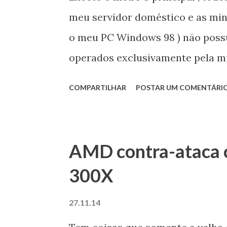
e
meu servidor doméstico e as mi
n
o meu PC Windows 98 ) não poss
s
operados exclusivamente pela mi
nesta postagem demonstrarei co
COMPARTILHAR
POSTAR UM COMENTÁRI
Xubuntu 14.10. Espero que goste
AMD contra-ataca 
300X
27.11.14