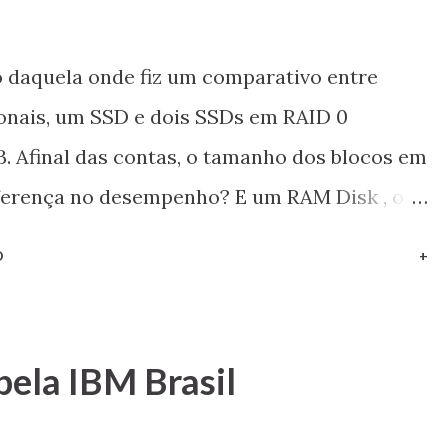
e o evento IEEE international Solid-State
será realizado na cidade de San Francisco
 daquela onde fiz um comparativo entre
 ...
ionais, um SSD e dois SSDs em RAID 0
. Afinal das contas, o tamanho dos blocos em
iferença no desempenho? E um RAM Disk , o
postas aqui!
O
+
pela IBM Brasil