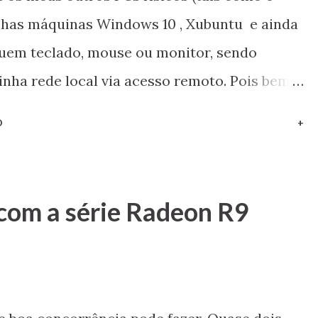
nhas máquinas Windows 10 , Xubuntu e ainda
uem teclado, mouse ou monitor, sendo
nha rede local via acesso remoto. Pois bem,
mo fazer a instalação do VNC Server no
O
+
m!
com a série Radeon R9