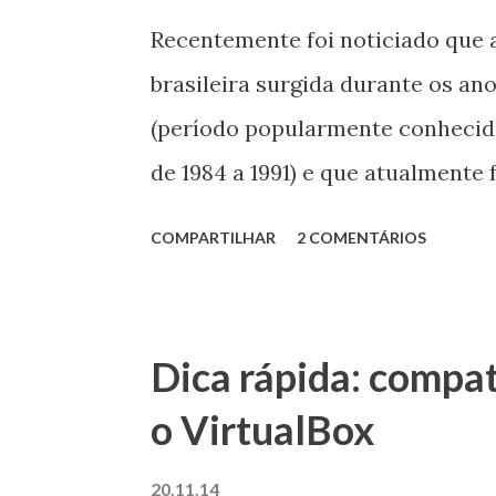
Recentemente foi noticiado que 
brasileira surgida durante os an
(período popularmente conhecid
de 1984 a 1991) e que atualmente
para a IBM Brasil e o negócio já
COMPARTILHAR
2 COMENTÁRIOS
Administrativo de Defesa Econômi
Scopus Nexus 1600, clone do PC-X
que a empresa que foi uma das pr
Dica rápida: compa
IBM-PC tenha sido comprada pela
o VirtualBox
modo bastante honroso para a ve
da Reserva de Mercado de Infor
20.11.14