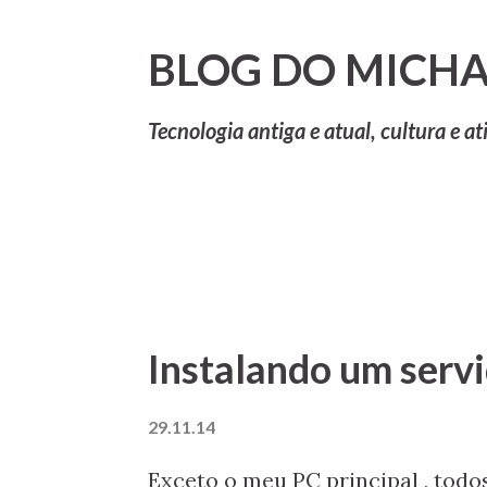
BLOG DO MICHA
Tecnologia antiga e atual, cultura e at
P
Mostrando postagens de novembro, 20
o
s
Instalando um serv
t
a
29.11.14
g
Exceto o meu PC principal , todo