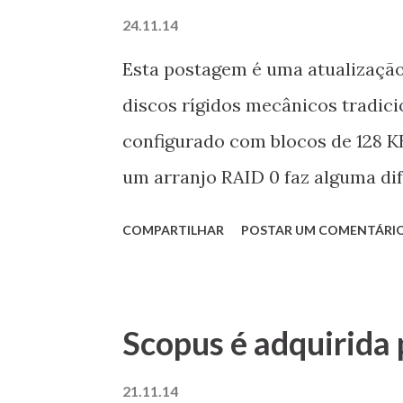
anúncio oficial será feito durant
24.11.14
Circuits Conference (ISSCC) que 
Esta postagem é uma atualização
em fevereiro de 2015. Veja também:
discos rígidos mecânicos tradic
configurado com blocos de 128 KB
um arranjo RAID 0 faz alguma d
quão é mais rápido? Todas as res
COMPARTILHAR
POSTAR UM COMENTÁRI
Scopus é adquirida 
21.11.14