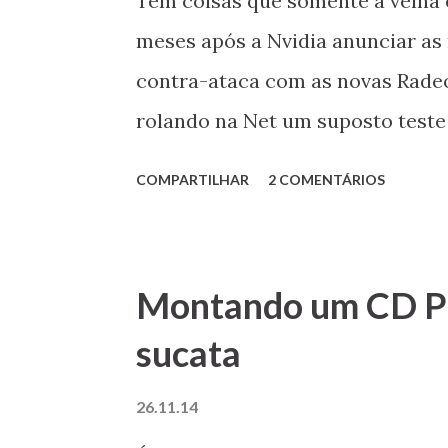
Tem coisas que somente a velha 
meses após a Nvidia anunciar as
contra-ataca com as novas Rade
rolando na Net um suposto teste 
não entendo nada de mandarim, f
COMPARTILHAR
2 COMENTÁRIOS
engenharia da R9 390X (com o co
980 em uma média de vários jogo
390X Segundo o mesmo teste, em
Montando um CD Pl
ligeiramente acima da GTX 980:
sucata
testes de sites mais tradicionai
tanto. Bom para nós, que como e
26.11.14
opção para gastarmos o nosso s