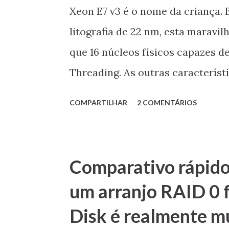
Xeon E7 v3 é o nome da criança.
litografia de 22 nm, esta marav
que 16 núcleos físicos capazes d
Threading. As outras característi
controladora de memória DDR4 d
COMPARTILHAR
2 COMENTÁRIOS
3.0. Para quem viveu na aurora 
núcleos completos de processam
Sempre é bom lembrar que os pr
Comparativo rápido
servidores de alto desempenho (
um arranjo RAID 0 
usuários domésticos o topo de li
Disk é realmente mu
com 8 núcleos e 16 threads, tam