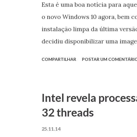
Esta é uma boa notícia para aq
o novo Windows 10 agora, bem c
instalação limpa da última versã
decidiu disponibilizar uma image
9879 (que será o último Build la
COMPARTILHAR
POSTAR UM COMENTÁRI
na roda para novas instalações.
9879 Windows 10 Technical Previ
Intel revela proces
32 threads
25.11.14