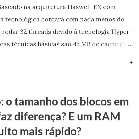
 Baseado na arquitetura Haswell-EX com
ilha tecnológica contará com nada menos do
e rodar 32 threads devido à tecnologia Hyper-
cas técnicas básicas são 45 MB de cache (!),
e quatro canais e controladora PCI Express
+
dos microprocessadores ver um chip com 16
ento é algo simplesmente espetacular!
ocessadores Xeon são voltados para
: o tamanho dos blocos em
até mesmo em função do custo) – para
faz diferença? E um RAM
nha atualmente é o Core i7 5960X que conta
ito mais rápido?
bém um número que impressiona. Por fim, o