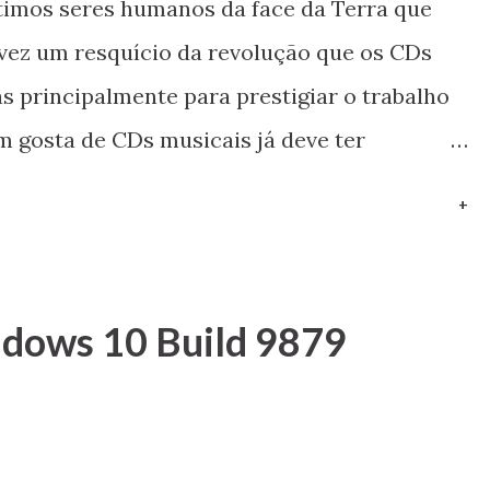
timos seres humanos da face da Terra que
geração de GPUs . Veja também: Nvidia lança
vez um resquício da revolução que os CDs
s principalmente para prestigiar o trabalho
m gosta de CDs musicais já deve ter
s difícil encontrar um CD Player doméstico
+
o nem pensar) e para ajudar o leitor do meu
3 recentemente abriu o bico – desta forma,
olo” para criar um bom CD Player doméstico a
dows 10 Build 9879
o com os meus queridos leitores!