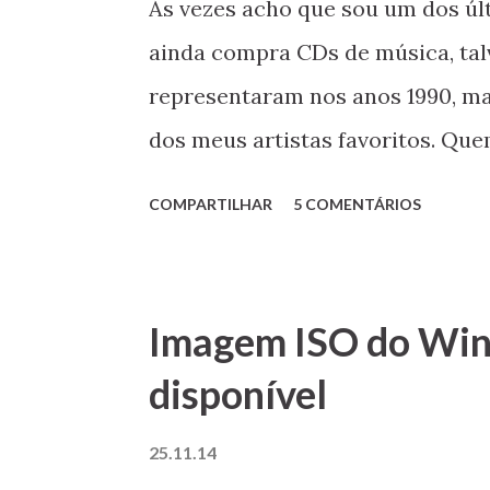
Ás vezes acho que sou um dos úl
finalmente anunciou a sua nova 
ainda compra CDs de música, tal
a série GTX 900, as prim...
representaram nos anos 1990, ma
dos meus artistas favoritos. Que
percebido que está cada vez mai
COMPARTILHAR
5 COMENTÁRIOS
em bom estado para comprar (nov
velho companheiro Aiwa NSX-S30
resolvi fazer esta “receita de b
Imagem ISO do Win
partir de sucata, que compartilh
disponível
25.11.14