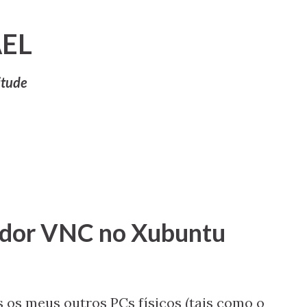
Pular para o conteúdo principal
EL
itude
14
idor VNC no Xubuntu
s os meus outros PCs físicos (tais como o