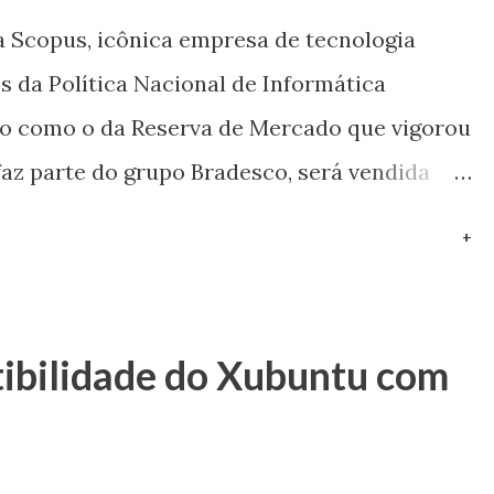
a Scopus, icônica empresa de tecnologia
os da Política Nacional de Informática
o como o da Reserva de Mercado que vigorou
 faz parte do grupo Bradesco, será vendida
 foi até aprovado pelo CADE (Conselho
+
ca) – as cifras não foram divulgadas.
T Não deixa de ser curioso e inusitado ver
incipais fabricantes brasileiras de clones do
tibilidade do Xubuntu com
 criadora do padrão – um final de certo
lha Scopus. Veja também: Vivendo na época
mática