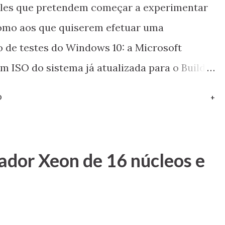
ueles que pretendem começar a experimentar
omo aos que quiserem efetuar uma
o de testes do Windows 10: a Microsoft
m ISO do sistema já atualizada para o Build
nçado neste ano), o que sem dúvida é uma mão
O
+
 Veja também: Novidades do Windows 10 Build
ew: um passo sólido rumo à integração total
sador Xeon de 16 núcleos e