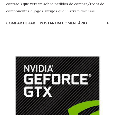
contato ) que versam sobre pedidos de compra/troca de
componentes e jogos antigos que ilustram diversas
postagens deste espaço. Sobre isto gostaria de dizer que
COMPARTILHAR
POSTAR UM COMENTÁRIO
+
agradeço imensamente o contato e as ofertas (muitas delas
bastante generosas), porém informo que os itens não estão
disponíveis para venda ou troca. A crise está "braba" mas
ainda não preciso me desfazer dos meus estimados
componentes antigos, ainda bem! :p Felizmente o Blog está
tendo um crescimento bem acima do que eu havia
projetado (imensamente grato a todos!) e o volume de
mensagens e comentários recebidos subiu bastante nos
últimos meses. Todas as formas de contato são lidas e
consideradas, procuro sempre dar um retorno às mesmas
dentro do possível, mas realmente ficava bastante
chateado quando respondia informando que os itens não
estavam disponíveis para venda/troca, principalmente por