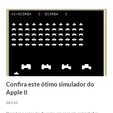
corporativo (abandonando a sua distribuição voltada para
uso doméstico), o que infelizmente não surtiu o efeito
esperado. A morte da Mandriva marca o final de uma era.
Então com o nome de Mandrake, a empresa já apostava nos
desktops Linux muito antes de Mark Shuttleworth sequer
imaginar criar o Ubuntu. Em 2005 adquiriu a brasileira
Conectiva e mudou o nome para Mandriva - na época
muitos acharam que este era o impulso que faltava para a
popularização do Linux nos desktops, em função da ótima
reputação das distribuições Mandrake e ...
Confira este ótimo simulador do
Apple II
26.5.15