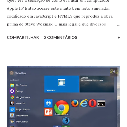
Quer ter a sensação de como era usar um computador
Apple II? Então acesse este muito bem feito simulador
codificado em JavaScript e HTML5 que reproduz a obra
prima de Steve Wozniak. O mais legal é que diversos
softwares da época, tais como jogos e linguagens de
COMPARTILHAR
2 COMENTÁRIOS
+
programação, também estão disponíveis: basta acionar o
botão Load para voltar diretamente para a aurora da
computação pessoal. Muito bom! O clássico Apple Invaders
:) Só digo uma coisa: um dia eu ainda vou ter um Apple II.
Podem anotar! O Apple II, um dos grandes responsáveis
pela computação pessoal existir tal como a conhecemos
hoje