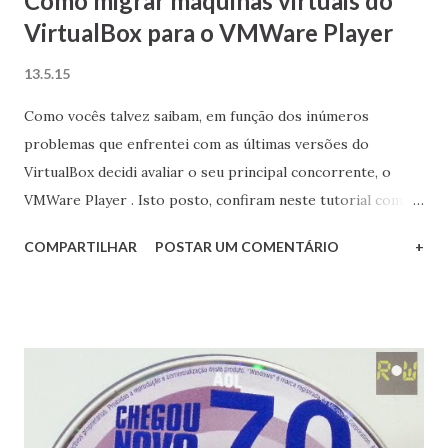
Como migrar máquinas virtuais do
VirtualBox para o VMWare Player
13.5.15
Como vocês talvez saibam, em função dos inúmeros
problemas que enfrentei com as últimas versões do
VirtualBox decidi avaliar o seu principal concorrente, o
VMWare Player . Isto posto, confiram neste tutorial como
migrar máquinas virtuais originalmente criadas no
COMPARTILHAR
POSTAR UM COMENTÁRIO
+
VirtualBox para o VMWare Player sem a necessidade de
reinstalar o sistema operacional guest, poupando assim um
precioso tempo.