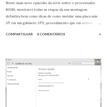
Neste mais novo episódio da série sobre o processador
80286, mostrarei todas as etapas da sua montagem
definitiva bem como dicas de como instalar uma placa mãe
AT em um gabinete ATX, procedimento que em certos
casos faz-se necessário pela relativa escassez de gabinetes
COMPARTILHAR
6 COMENTÁRIOS
+
AT disponíveis a um preço justo. Acompanhe tudo aqui com
a riqueza de detalhes de sempre! A placa mãe do 80286 (AT)
instalada em um gabinete ATX genérico