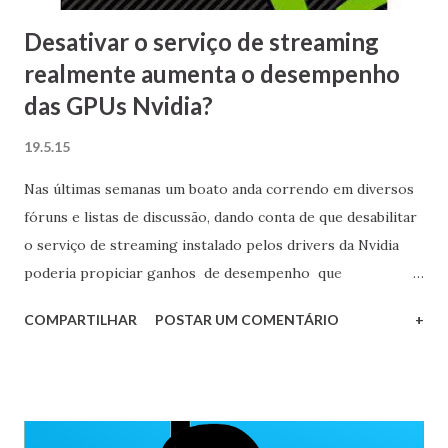
imaginar a ...
Desativar o serviço de streaming
realmente aumenta o desempenho
das GPUs Nvidia?
19.5.15
Nas últimas semanas um boato anda correndo em diversos
fóruns e listas de discussão, dando conta de que desabilitar
o serviço de streaming instalado pelos drivers da Nvidia
poderia propiciar ganhos de desempenho que
supostamente chegariam a até 5%. Resolvi tirar esta
COMPARTILHAR
POSTAR UM COMENTÁRIO
+
história a limpo e nesta postagem vocês conferem as
minhas conclusões. EDIT 09/06/2015: refiz os testes com
um AMD FX-6300 e uma GeForce GTX 650 Ti.