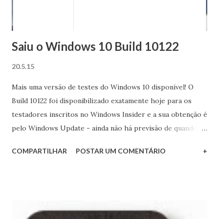
Saiu o Windows 10 Build 10122
20.5.15
Mais uma versão de testes do Windows 10 disponível! O
Build 10122 foi disponibilizado exatamente hoje para os
testadores inscritos no Windows Insider e a sua obtenção é
pelo Windows Update - ainda não há previsão de quando (e
se) haverá uma imagem ISO oficial. As primeiras
COMPARTILHAR
POSTAR UM COMENTÁRIO
+
informações dão conta de que as melhorias concentram-se
no menu Iniciar, no modo Continuum e no navegador Edge.
Estou baixando aqui no PC de testes e muito em breve
publicarei a costumeira e aguardada avaliação da mais nova
compilação do Windows 10. Até lá!