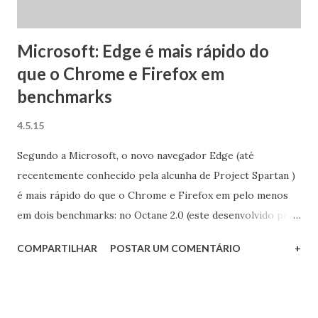
enviados quanto os recebidos. Um detalhe importante
sobre esta versão d...
Microsoft: Edge é mais rápido do
que o Chrome e Firefox em
benchmarks
4.5.15
Segundo a Microsoft, o novo navegador Edge (até
recentemente conhecido pela alcunha de Project Spartan )
é mais rápido do que o Chrome e Firefox em pelo menos
em dois benchmarks: no Octane 2.0 (este desenvolvido pelo
Google) e no JetStream, sendo que ambos avaliam a
COMPARTILHAR
POSTAR UM COMENTÁRIO
+
performance do motor JavaScript dos navegadores.
Conforme eu havia prometido na avaliação do Windows 10
Build 10061 , realizei uma verdadeira maratona de testes
com os principais navegadores do mercado nos principais