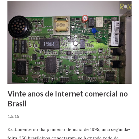
benchmarks. No momento estou compilando os resultados
e preparando uma postagem super especial, bem no
padrão RETROWARE de qualidade. Será que os resultados
obtidos pela Microsoft se confirmarão? Aguardem as cenas
dos próximos capítulos! :p Para ilustrar a postagem decidi
utilizar o vídeo de lançamento do Microsoft Edge, o qual
achei de muito bom gosto. Até a próxima!
Vinte anos de Internet comercial no
Brasil
1.5.15
Exatamente no dia primeiro de maio de 1995, uma segunda-
feira, 250 brasileiros conectaram-se à grande rede de