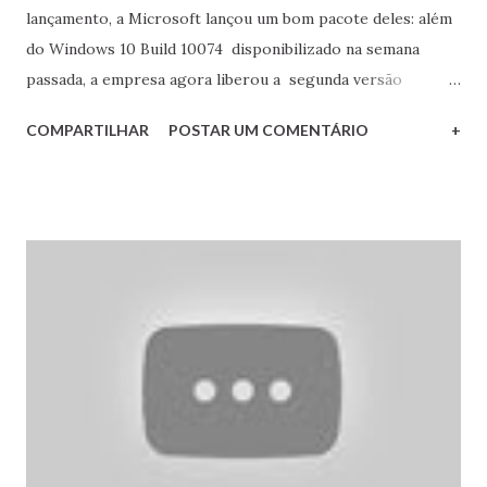
lançamento, a Microsoft lançou um bom pacote deles: além
do Windows 10 Build 10074 disponibilizado na semana
passada, a empresa agora liberou a segunda versão
Preview do novo Windows Server , cujo nome comercial
COMPARTILHAR
POSTAR UM COMENTÁRIO
+
será Windows Server 2016. A sua maior novidade é o modo
Nano Server onde o servidor operará apenas com um
mínimo de componentes e sem interface gráfica - segundo
a Microsoft um modo ainda mais enxuto do que o Core
Server. A empresa liberou também a primeira versão de
testes pública do Office 2016 para Windows .
Promovendo uma forte integração com o OneDrive, o
serviço de armazenamento de arquivos da Microsoft, esta
versão do Office permitirá inclusive a edição direta de
documentos on-line e em tempo real, similar ao Google
Drive - o Outlook 2016 por padrão também salvará os
anexos dos e-mails diretamente no OneDrive, tanto os