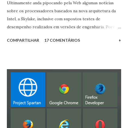
Ultimamente anda pipocando pela Web algumas notícias
sobre os processadores baseados na nova arquitetura da
Intel, a Skylake, inclusive com supostos testes de
desempenho realizados em versões de engenharia. Porém
foi um “pequeno” detalhe técnico que mais me chamou a
COMPARTILHAR
17 COMENTÁRIOS
+
atenção: o soquete que estes novos modelos utilizarão, o
LGA 1151. Em seis anos este será o quarto soquete
diferente que a Intel utilizará para a mesma gama de
processadores, confiram: LGA 1156: 2009, utilizado pelos
Lynnfield (45 nm) e pelos Clarkdale (32 nm), a primeira
geração das CPUs Core; LGA 1155: 2011, Sandy Bridge (32
nm) e Ivy Bridge (22 nm). A segunda e terceira gerações;
LGA 1150: 2013, Haswell (22 nm) e Broadwell (14 nm). Quarta
e quinta gerações; LGA 1151: 2015, Skylake (14 nm), sexta
geração. A dança dos soquetes da Intel, da esquerda para a
direta: LGA 1156, 1155, 1150 e 1151. Um soquete novo a cada