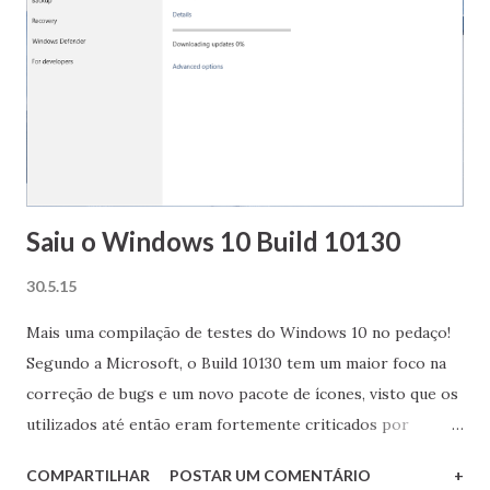
n
s
Saiu o Windows 10 Build 10130
30.5.15
Mais uma compilação de testes do Windows 10 no pedaço!
Segundo a Microsoft, o Build 10130 tem um maior foco na
correção de bugs e um novo pacote de ícones, visto que os
utilizados até então eram fortemente criticados por
muitos. Assim que a minha morosa conexão permitir, sai a
COMPARTILHAR
POSTAR UM COMENTÁRIO
+
costumeira postagem com as novidades. Aguardem! :)