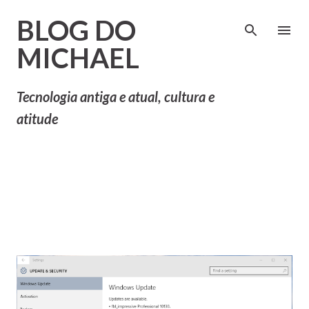
Pular para o conteúdo principal
BLOG DO
MICHAEL
Tecnologia antiga e atual, cultura e
atitude
P
Mostrando postagens de
MOSTRAR TUDO
o
maio, 2015
s
t
a
g
e