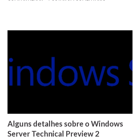
telefonia Verizon por 4,4 bilhões de obamas em cash , sem
usar ações. A companhia telefônica pagou 50 dólares por
cada ação da AOL (um sobrepreço de 23% em relação ao
valor de mercado), justificando o negócio com a afirmação
de que a marca AOL ajudará nas suas operações de
publicidade e a viabilizar a sua plataforma de vídeos online.
É de cair o queixo! Apesar de até o ano passado a AOL ainda
contar com cerca de dois milhões de assinantes de planos
de conexão discada e ter apresentado um lucro líquido
superior aos 100 milhões de dólares, eu sinceramente não
imaginava que poderiam pagar tamanha soma por uma
empresa tão decadente como a AOL. Mesmo com a bonita
justificativa, é bem mais provável que a Veri...
Alguns detalhes sobre o Windows
Server Technical Preview 2