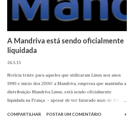
(de 2009) enquanto que o 1.1 de 2003 não funciona no
Windows 8 lançado em 2012. Visual Basic 6, a linguagem
imortal! Veja também: O guia definitivo de in...
A Mandriva está sendo oficialmente
liquidada
26.5.15
Notícia triste para aqueles que utilizaram Linux nos anos
1990 e início dos 2000: a Mandriva, empresa que mantinha a
distribuição Mandriva Linux, está sendo oficialmente
liquidada na França - apesar de ter faturado mais de 500
mil euros em 2013, isto não foi suficiente para salvá-la da
COMPARTILHAR
POSTAR UM COMENTÁRIO
+
insolvência. A empresa vinha apresentando graves
problemas financeiros há muitos anos e em 2011 mudou o
seu modelo de negócios voltando-se ao mercado