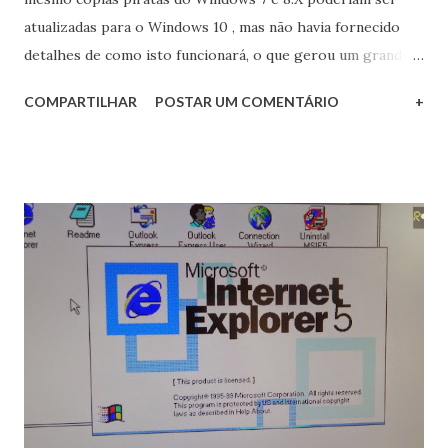
atualizadas para o Windows 10 , mas não havia fornecido
detalhes de como isto funcionará, o que gerou um grande
rebuliço. Pois bem, no Blog oficial do Windows a empresa
COMPARTILHAR
POSTAR UM COMENTÁRIO
+
finalmente se manifestou sobre como será este
procedimento (palavras de Terry Myerson, chefe de
sistemas operacionais) : "When we can’t verify that
Windows is properly installed, licensed, and not tampered
with, we create a desktop watermark to notify the user. If
you ever encounter this watermark on a new machine, I
encourage you to return the device immediately to the
retailer from whom you purchased it and request a
Genuine Windows device (...)". Tecla SAP: quando a licença
do Windows não puder ser validada (durante o upgrade
para o Windows 10), o sistema operacional exibirá uma
marca d´água na área de trabalho alertando sobre o
problema. Caso esta marca seja encontrada em um