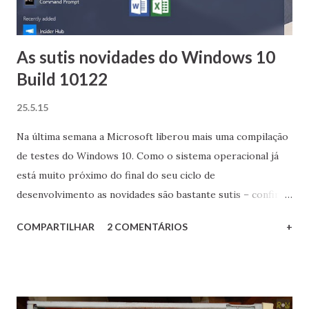
As sutis novidades do Windows 10
Build 10122
25.5.15
Na última semana a Microsoft liberou mais uma compilação
de testes do Windows 10. Como o sistema operacional já
está muito próximo do final do seu ciclo de
desenvolvimento as novidades são bastante sutis – confira-
as nesta postagem rápida! Sem dúvida o menu Iniciar
COMPARTILHAR
2 COMENTÁRIOS
+
recebeu bastante atenção dos desenvolvedores na sua
função de redimensionamento, o qual agora é muito mais
fluído. O menu também recebeu novos applets para acessar
as configurações de sistema e o gerenciador de arquivos.