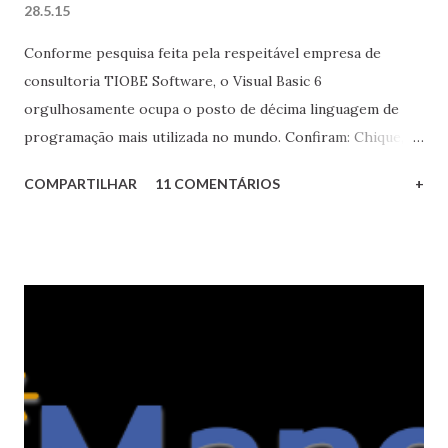
28.5.15
Conforme pesquisa feita pela respeitável empresa de
consultoria TIOBE Software, o Visual Basic 6
orgulhosamente ocupa o posto de décima linguagem de
programação mais utilizada no mundo. Confiram: Chique,
não? Porém o número que mais me chamou a atenção foi o
COMPARTILHAR
11 COMENTÁRIOS
+
seu crescimento de 1,89% desde maio do ano passado,
número superior ao das linguagens Java, C, C#, Python,
JavaScript e o seu suposto (e imposto) sucessor Visual
Basic .NET. Wow! Mas não é só isso: como a Microsoft
afirmou que a IDE e as aplicações feitas em Visual Basic 6
serão suportadas até o final do ciclo de vida do Windows 8.1
, o que será em 2023, isto significa que o querido VB6 terá
garantido nada menos do que 25 anos de suporte e
compatibilidade, um quarto de século! Para efeito de
comparação, o .NET 1.0 de 2002 não funciona no Windows 7