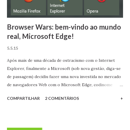
dois anos com praticamente a mesma pinagem! Eu não
tenho a menor sombra de dúvida de qu...
Browser Wars: bem-vindo ao mundo
real, Microsoft Edge!
5.5.15
Após mais de uma década de ostracismo com o Internet
Explorer, finalmente a Microsoft (sob nova gestão, diga-se
de passagem) decidiu fazer uma nova investida no mercado
de navegadores Web com o Microsoft Edge, codinome
Project Spartan, o qual conta com um novo motor de
COMPARTILHAR
2 COMENTÁRIOS
+
renderização, o EdgeHTML. Em que pese o fato de o
Spartan/Edge ainda não estar concluído, confira aqui como
o novo produto da Microsoft saiu-se diante dos principais
navegadores do mercado nos benchmarks mais populares,