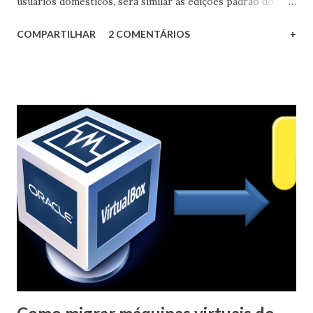
usuários domésticos, será similar às edições padrão do
Windows 8.X e ao Windows 7 Home Premium. Contará com
COMPARTILHAR
2 COMENTÁRIOS
+
os principais recursos do sistema tais como o navegador
Edge, a assistente Cortana e com os demais aplicativos
(como o Mail). Estará disponível como atualização gratuita
(até o primeiro ano após o lançamento) e também terá uma
versão em caixinha (mídia física) para venda no varejo; Pro:
contém todos os recursos da Home acrescido de
funcionalidades como a integração a domínios e o recurso
Windows Update for Business. Voltada para usuários
avançados e pequenas empresas. Equivalente ao Windows
8.X Pro e ao Windows 7 Professional/Ultimate. Estará
disponível como atualização gratuita e no varejo;
Enterprise: contém todos os recursos da Pro além de
outros voltados para médias e grandes empresas, e estará
dispon...