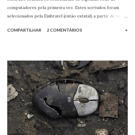
computadores pela primeira vez. Estes sortudos foram
selecionados pela Embratel (então estatal) a partir de um
pré-cadastro com 15 mil interessados para serem os beta
COMPARTILHAR
2 COMENTÁRIOS
+
testers da Internet comercial no país, antes disponível
apenas em universidades e centros de pesquisa. Nesta
época eu morava em uma cidade do interior do Paraná e
por lá a Internet comercial só chegou nos idos de 1997 -
retratei a magia desta época na postagem n os anos 1990,
as conexões eram assim . Vale a pena conferir! Fax-modem
discado US Robotics de 33,6 Kbps que eu usava - uma
conexão cerca de 300 vezes mais lenta do que a de 10 Mbps
que uso hoje. E ainda reclamo... Realmente o tempo passa
muito rápido. Estamos ficando velhos e o mundo cada vez
mais chato.