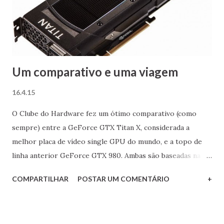
Um comparativo e uma viagem
16.4.15
O Clube do Hardware fez um ótimo comparativo (como
sempre) entre a GeForce GTX Titan X, considerada a
melhor placa de vídeo single GPU do mundo, e a topo de
linha anterior GeForce GTX 980. Ambas são baseadas na
nova e badalada arquitetura Maxwell da Nvidia. A cobiçada (e
COMPARTILHAR
POSTAR UM COMENTÁRIO
+
caríssima) GeForce GTX Titan X Os resultados foram muito
interessantes. A Titan X obteve uma superioridade
incontestável (principalmente em 4K), mas muito aquém da