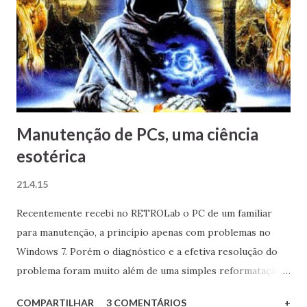
Apresentado em 1975, diferentemente de outros
computadores da época, o Apple I era vendido com a placa
principal já montada com mais de 60 chips (sob a
supervisão atenta do gênio Steve Wozniak) e não em forma
de kits - porém os compradores precisavam adicionar um
gabinete, teclado ASCII e uma TV para uti...
Manutenção de PCs, uma ciência
esotérica
21.4.15
Recentemente recebi no RETROLab o PC de um familiar
para manutenção, a princípio apenas com problemas no
Windows 7. Porém o diagnóstico e a efetiva resolução do
problema foram muito além de uma simples reformatação
da partição do sistema operacional e uma nova instalação
COMPARTILHAR
3 COMENTÁRIOS
+