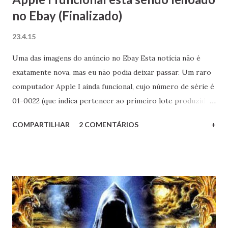
no Ebay (Finalizado)
23.4.15
Uma das imagens do anúncio no Ebay Esta notícia não é
exatamente nova, mas eu não podia deixar passar. Um raro
computador Apple I ainda funcional, cujo número de série é
01-0022 (que indica pertencer ao primeiro lote produzido)
está sendo leiloado no Ebay . No momento em que escrevo,
COMPARTILHAR
2 COMENTÁRIOS
+
o último lance está na casa das 79 mil verdinhas, ou algo em
torno dos 237 mil reais. Uma verdadeira pechincha diante
da importância desta máquina. O conjunto vem completo:
além da placa principal, acompanham também uma rara
placa adaptadora para unidades de fita cassete, a unidade de
fita em si, gabinete, TV da época e o manual original. Tudo
isto está com o primeiro e único dono há 36 anos.