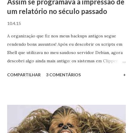
Assim se programava a impressão de
um relatório no século passado
10.4.15
A organização que fiz nos meus backups antigos segue
rendendo bons assuntos! Após eu descobrir os scripts em
Shell que utilizava no meu saudoso servidor Debian, agora
descobri algo ainda mais antigo: os sistemas em Clipper
que fiz nos anos 1990 e início dos 2000! É com muita
COMPARTILHAR
3 COMENTÁRIOS
+
satisfação que compartilho com vocês trechos de um deles,
mais precisamente de uma função que gera um dos
relatórios do sistema, além de também mostrar qual era o
meu livro de cabeceira na época. O inesquecível livro "do
barquinho"