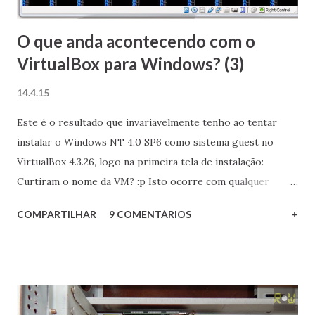
prazo bastante exíguo. Embora seja quase c...
O que anda acontecendo com o
VirtualBox para Windows? (3)
14.4.15
Este é o resultado que invariavelmente tenho ao tentar
instalar o Windows NT 4.0 SP6 como sistema guest no
VirtualBox 4.3.26, logo na primeira tela de instalação:
Curtiram o nome da VM? :p Isto ocorre com qualquer
configuração habilitada ou desabilitada para o sistema
COMPARTILHAR
9 COMENTÁRIOS
+
guest (I/O APIC, VT-X, entre várias outras) e em duas
máquinas distintas como host: o meu PC Principal com
Windows 8.1 bem como também em outro PC com Windows
7, o qual basicamente é um Core i3 2120 com 8 GB de RAM.
Pesquisando sobre este problema específico não encontrei