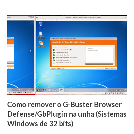
decidi fazer do modo mais trabalhoso: ao invés de
simplesmente atualizar “por cima” da versão anterior,
desinstalei antes a versão antiga, reiniciei o Windows e só
então instalei a nova. E o resultado (para variar) foi mais um
sonoro booooom! Pois é, pela terceira vez... a primeira foi
em 12/10/2014, a segunda em 25/12/2014 e a terceira no
último final de semana. Sim, aconteceu de novo Mas agora
ao invés de simplesmente mandar um format no Windows e
reinstalar tudo novamente, resolvi investigar mais a fundo.
Primeiro instalei o Windows 7 SP1 de 64 bits com o mesmo
conjunto d...
Como remover o G-Buster Browser
Defense/GbPlugin na unha (Sistemas
Windows de 32 bits)