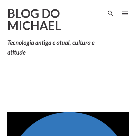
Pular para o conteúdo principal
BLOG DO
MICHAEL
Tecnologia antiga e atual, cultura e
atitude
P
Mostrando postagens de
MOSTRAR TUDO
o
abril, 2015
s
t
a
g
e