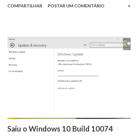
COMPARTILHAR
POSTAR UM COMENTÁRIO
+
Mais importante do que isto, porém, é que o novo
navegador a princípio rodará extensões originalmente
projetadas para o Chrome e Firefox requerendo poucas
mudanças no código das mesmas , de forma a estimular os
seus produtores a portá-las para o novo navegador. Sem
dúvida isto é um grande acerto da Microsoft e poderá ser
um fator decisivo para a popularização do Edge.
Pessoalmente venho testando o até então Project Spartan
desde o Build 10049 do Windows 10 e o mesmo vem se
mostrando um produto bem interessante, com um bom
desempenho aliado a uma interface limpa e minimalista. A
anunciada facilidade na adequação das extensões do Chrome
e Firefox para o novo navegador indica que o Edge será um
competidor de respe...
Saiu o Windows 10 Build 10074