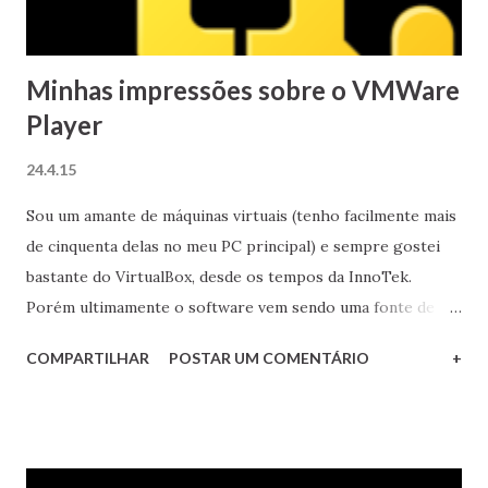
Minhas impressões sobre o VMWare
Player
24.4.15
Sou um amante de máquinas virtuais (tenho facilmente mais
de cinquenta delas no meu PC principal) e sempre gostei
bastante do VirtualBox, desde os tempos da InnoTek.
Porém ultimamente o software vem sendo uma fonte de
dores de cabeça para mim e desta forma decidi dar uma
COMPARTILHAR
POSTAR UM COMENTÁRIO
+
chance para o seu concorrente direto, o VMWare Player.
Confira aqui o meu veredicto sobre esta solução.