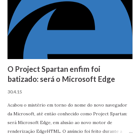
n
s
O Project Spartan enfim foi
batizado: será o Microsoft Edge
30.4.15
Acabou o mistério em torno do nome do novo navegador
da Microsoft, até então conhecido como Project Spartan:
será Microsoft Edge, em alusão ao novo motor de
renderização EdgeHTML. O anúncio foi feito durante a
conferência Build realizada nesta semana pela Microsoft.