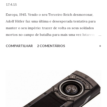
17.4.15
Europa, 1945. Vendo o seu Terceiro Reich desmoronar,
Adolf Hitler faz uma última e desesperada tentativa para
manter o seu império: trazer de volta os seus soldados
mortos no campo de batalha para mais uma vez lutarem
pela grande Alemanha, criando assim um gigantesco
COMPARTILHAR
2 COMENTÁRIOS
+
exército de zumbis. Mas algo acaba dando errado e os
zumbis saem do controle, devastando ainda mais toda a
Europa já castigada pela guerra. Esta é a premissa do jogo
Sniper Elite Nazi Zombie Army 2, abordado nesta segunda
postagem da série Games que eu jogo. Confira aqui!