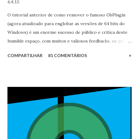
6.4.15
O tutorial anterior de como remover o famoso GbPlugin
(agora atualizado para englobar as versões de 64 bits do
Windows) é um enorme sucesso de público e crítica deste
humilde espaço, com muitos e valiosos feedbacks, os quais
foram a minha grande motivação para produzir este
COMPARTILHAR
81 COMENTÁRIOS
+
complemento. Desta forma, caso você seja utilizador de
uma versão de 32 bits do Windows e queira se ver livre
desde peculiar software está convidado a conferir este
complemento! EDIT 19/08/2015: adicionados os
procedimentos para o Windows 10. 11/09/2015: confira
esta outra aproximação para a remoção, a qual utiliza o
Ubuntu. Os procedimentos também foram validados para o
Windows 10. 18/03/2016: atendendo a pedidos, confira o
guia Criando uma máquina virtual Windows para acesso aos
bancos . 19/05/2017: veja como criar e configurar uma