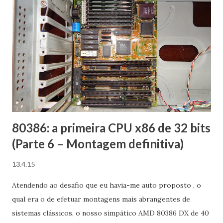
nada de conclusivo, recorrentes mesmo são as queixas
sobre a suposta queda no controle de qualidade do
software – muitos dizem que foi a partir da versão 4.3.14
que a coisa começou a degringolar de vez. Bem, sempre
gostei muito do VirtualBox e o utilizo desde os tempos da
InnoTek, mas ultimamente anda difícil a convivência com o
software (veja o meu histórico recente de problemas no
final da postagem), o que é uma pena. Por conta di...
80386: a primeira CPU x86 de 32 bits
(Parte 6 – Montagem definitiva)
13.4.15
Atendendo ao desafio que eu havia-me auto proposto , o
qual era o de efetuar montagens mais abrangentes de
sistemas clássicos, o nosso simpático AMD 80386 DX de 40