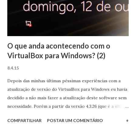
já pensou se tivessem zoado também com o clássico
botãozinho vermelho que libera os busca-pés nucleares?
Fica o alerta: se até um funcionário do governo do país
mais rico do mundo, te...
O que anda acontecendo com o
VirtualBox para Windows? (2)
8.4.15
Depois das minhas últimas péssimas experiências com a
atualização de versão do VirtualBox para Windows eu havia
decidido a não mais fazer a atualização deste software sem
necessidade. Porém a partir da versão 4.3.26 (que é a última
versão estável na data em que escrevo) o suporte para o
COMPARTILHAR
POSTAR UM COMENTÁRIO
+
Windows 10 como sistema guest foi bastante melhorado, o
que me motivou a tentar a atualização. Desta vez, porém,