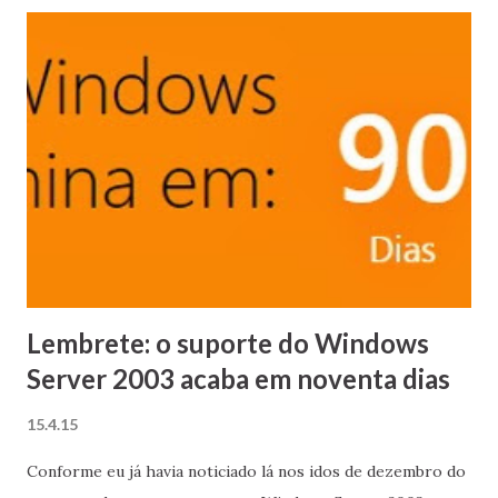
expectativa. A maior diferença apurada nos diversos
ensaios foi de 35%, ficando em média nos 23%. Estes
números me fizeram viajar levemente na maionese. Como
vocês talvez saibam, tenho um arranjo SLI com duas
GeForce GTX 760 com overclock (a GPU de ambas roda a
1085 MHz, sendo que o padrão das GTX 760 é 980 MHz).
Este arranjo tem praticamente o mesmo desempenho de
uma GTX 780, que em média é 20% mais lenta do que a GTX
980, que por sua vez é 23% mais lenta do que a Titan X
conforme vimos no teste do CDH. Isto posto, as minhas
duas GTX 7...
Lembrete: o suporte do Windows
Server 2003 acaba em noventa dias
15.4.15
Conforme eu já havia noticiado lá nos idos de dezembro do