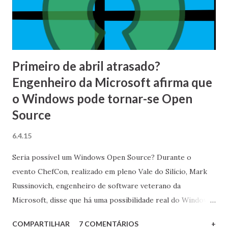
máquina virtual Linux para acesso aos bancos . O meu
ambiente de testes
Primeiro de abril atrasado?
Engenheiro da Microsoft afirma que
o Windows pode tornar-se Open
Source
6.4.15
Seria possível um Windows Open Source? Durante o
evento ChefCon, realizado em pleno Vale do Silício, Mark
Russinovich, engenheiro de software veterano da
Microsoft, disse que há uma possibilidade real do Windows
e outros softwares da companhia um dia virem a ser Open
COMPARTILHAR
7 COMENTÁRIOS
+