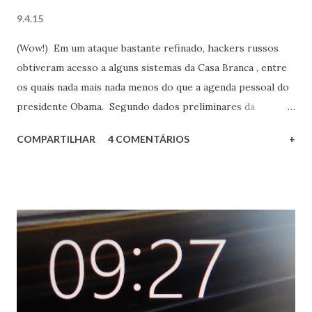
9.4.15
(Wow!) Em um ataque bastante refinado, hackers russos
obtiveram acesso a alguns sistemas da Casa Branca , entre
os quais nada mais nada menos do que a agenda pessoal do
presidente Obama. Segundo dados preliminares da
investigação, tudo começou quando algum funcionário
COMPARTILHAR
4 COMENTÁRIOS
+
clicou em um link em um e-mail o qual achava ser legítimo,
e sem saber acabou instalando um malware que permitiu o
ataque. Como diria aquele velho deitado , a
inteligência artificial sempre é atrapalhada pela burrice
natural. O saudoso Chaves e as suas frases atemporais A
assessoria de imprensa da Casa Branca informa que não
foram comprometidos todos os sistemas, e que os mesmos
são independentes entre si conforme a sua função e
atuação. Ufa! Ainda bem que foi só a agenda do presidente,