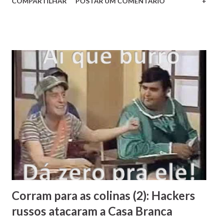
COMPARTILHAR
POSTAR UM COMENTÁRIO
+
trilogia antiga) e dos não tão clássicos assim (a trilogia
mais recente): uma edição digital em HD dos seis filmes
está disponível em alguns dos principais serviços, tais
como o Google Play, iTunes, Xbox Video e o Amazon
Instant Video. No Google Play a coleção completa está por
89 obamas, enquanto que cada filme sai por US$ 19,99,
infelizmente um preço deveras salgado para nós, terceiro-
mundistas: com o dólar na casa das 3 dilmas, a coleção
completa sai pela bagatela de R$ 267 (fora o IOF). Por este
valor sem dúvida é muito mais negócio comprar o box com
os seis filmes em Blu-Ray. EDIT 10/04/2015: no Google
Play já estão disponíveis os preços em reais: 199,90 pelo
pacote e 44,90 por cada filme. Ainda é mais ...
Corram para as colinas (2): Hackers
russos atacaram a Casa Branca