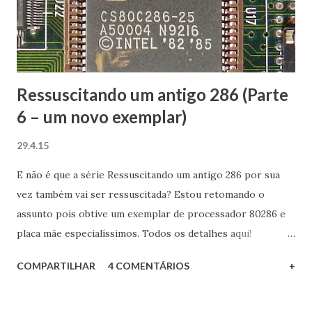
apps Vídeo, Música e na Windows Store. Porém uma
postagem no Blog oficial do Windows 10 me chamou a
atenção: "We’ve also heard loud in clear th...
Ressuscitando um antigo 286 (Parte
6 – um novo exemplar)
29.4.15
E não é que a série Ressuscitando um antigo 286 por sua
vez também vai ser ressuscitada? Estou retomando o
assunto pois obtive um exemplar de processador 80286 e
placa mãe especialíssimos. Todos os detalhes aqui!
Processador 80286 fabricado pela Harris de 25 MHz
COMPARTILHAR
4 COMENTÁRIOS
+