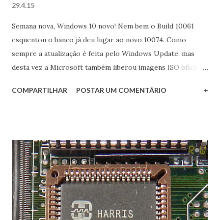
29.4.15
Semana nova, Windows 10 novo! Nem bem o Build 10061
esquentou o banco já deu lugar ao novo 10074. Como
sempre a atualização é feita pelo Windows Update, mas
desta vez a Microsoft também liberou imagens ISO oficiais
da nova versão de testes para aqueles que quiserem fazer
COMPARTILHAR
POSTAR UM COMENTÁRIO
+
uma instalação limpa. Estou atualizando aqui, em que pese a
morosidade da minha conexão. Nos próximos dias sai a
avaliação RETROWARE das novidades, aguardem! :) EDIT
01/05/2015: baixado e atualizado no meu PC de testes.
Este Build 10074 apresenta-se mais como uma compilação
de manutenção para a correção de bugs observados no
Build anterior, tais como: A execução de aplicações desktop
a partir do menu Iniciar; Aplicativos de áudio que paravam
de reproduzir a música quando minimizados; Melhorias de
estabilidade no modo Continuum; Melhorias nos