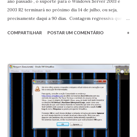
ano passado , o suporte para o Windows Server 2003 e
2003 R2 terminará no próximo dia 14 de julho, ou seja,
precisamente daqui a 90 dias. Contagem regressiva que
consta no hotsite da Microsoft sobre o final do suporte
COMPARTILHAR
POSTAR UM COMENTÁRIO
+
Aos que não estejam a par, o final do suporte do produtor a
um software significa, a grosso modo, que o mesmo não
mais receberá atualizações, inclusive as de segurança, que
são extremamente importantes na hostil Internet atual.
Isto com certeza é algo indesejável para qualquer software,
em um sistema operacional para servidores então nem se
fala. Fica o apelo aos senhores Diretores, Gerentes ou
Administradores de TI: não deixem o bem mais precioso
dos seus clientes, os seus dados, armazenados sob um
sistema operacional descontinuado. Apressem-se:
dependendo da complexidade da migração (sem falar de
possíveis entraves burocráticos), 90 dias torna-se um