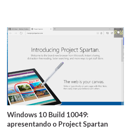
Source . Como é que é? Apenas o fato de a empresa, cujo
ex-CEO disse certa vez que o Linux é um câncer e a GPL é
uma “tranqueira hippie” , chegar a cogitar a possibilidade
de abrir o código-fonte da sua galinha dos ovos de ouro
realmente é de cair o queixo, para não dizer outras
palavras impublicáveis aqui! De fato, desde que o novo CEO
da Microsoft, Satya Nadella, assumiu em fevereiro do ano
passado é visível que a empresa realmente está se
esforçando para mudar a sua imagem e manter-se
relevante no admirável novo mundo da tecnologia, vide as
iniciativas com o Windows 10 , com o Office gratuito que
acompanhará o novo sistema operacional e com o Visual
Studio Community, apenas para citar alguns exemplos.
Poré...
Windows 10 Build 10049:
apresentando o Project Spartan