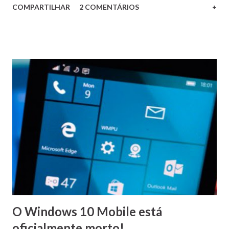
COMPARTILHAR
2 COMENTÁRIOS
+
esperado visto que o sistema está oficialmente morto e
somente terá correções de segurança. É uma pena que o
sistema operacional móvel da Microsoft teve este final
inglório, infelizmente a empresa não foi capaz de
recuperar-se da retumbante cagada feita pelo Steve
Ballmer no final da década passada, quando não deu a devida
atenção aos mobiles (e desdenhou do primeiro iPhone).
Assim o mercado fica perigosamente concentrado entre o
Google e a Apple.
O Windows 10 Mobile está
oficialmente morto!