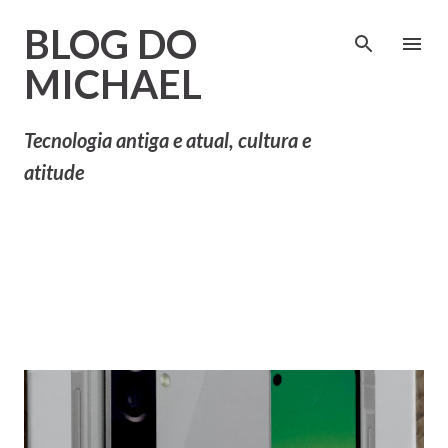
Pular para o conteúdo principal
BLOG DO
MICHAEL
Tecnologia antiga e atual, cultura e
atitude
P
Mostrando postagens com
MOSTRAR TUDO
o
o rótulo
Mobile
s
t
a
g
e