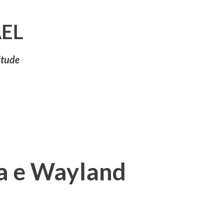
Pular para o conteúdo principal
EL
itude
a e Wayland