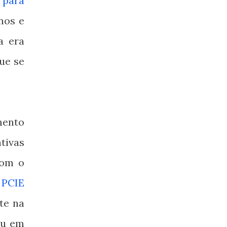
 para
nos e
a era
ue se
mento
tivas
com o
a
PCIE
te na
ou em