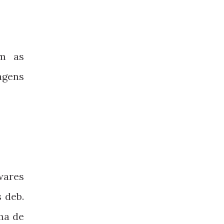
m as
agens
wares
 deb.
ima de