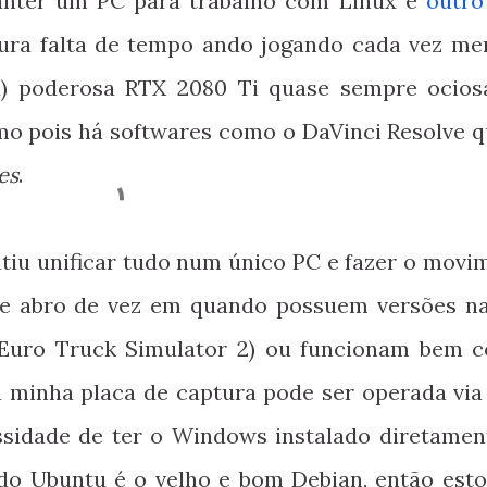
anter um PC para trabalho com Linux e
outro
ra falta de tempo ando jogando cada vez me
nda) poderosa RTX 2080 Ti quase sempre ocios
o pois há softwares como o DaVinci Resolve q
es
.
iu unificar tudo num único PC e fazer o movi
ue abro de vez em quando possuem versões na
 Euro Truck Simulator 2) ou funcionam bem 
 a minha placa de captura pode ser operada vi
ssidade de ter o Windows instalado diretamen
 do Ubuntu é o velho e bom Debian, então est