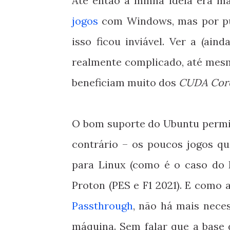
Até então a minha ideia era m
jogos
com Windows, mas por pu
isso ficou inviável. Ver a (ai
realmente complicado, até mesm
beneficiam muito dos
CUDA Cor
O bom suporte do Ubuntu permit
contrário – os poucos jogos q
para Linux (como é o caso do
Proton (PES e F1 2021). E como
Passthrough
, não há mais nece
máquina. Sem falar que a base