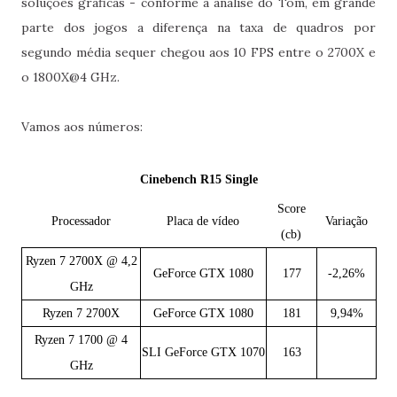
soluções gráficas - conforme a análise do Tom, em grande
parte dos jogos a diferença na taxa de quadros por
segundo média sequer chegou aos 10 FPS entre o 2700X e
o 1800X@4 GHz.
Vamos aos números:
Cinebench R15 Single
Score
Processador
Placa de vídeo
Variação
(cb)
Ryzen 7 2700X @ 4,2
GeForce GTX 1080
177
-2,26%
GHz
Ryzen 7 2700X
GeForce GTX 1080
181
9,94%
Ryzen 7 1700 @ 4
SLI GeForce GTX 1070
163
GHz