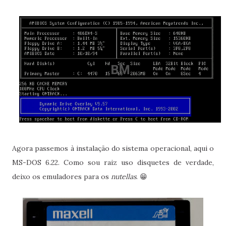
Agora passemos à instalação do sistema operacional, aqui o
MS-DOS 6.22. Como sou raiz uso disquetes de verdade,
deixo os emuladores para os
nutellas
. 😁