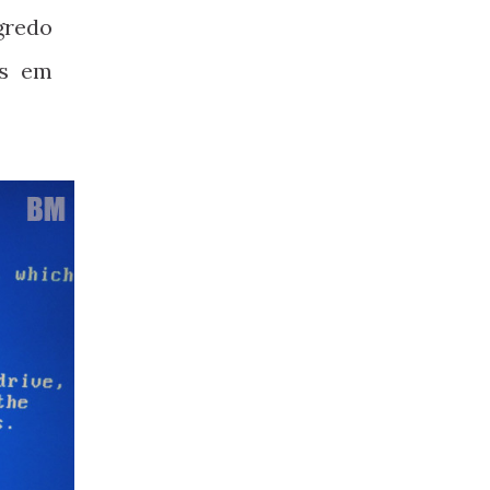
gredo
as em