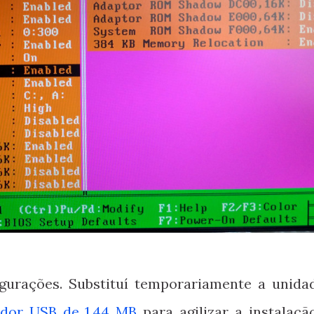
igurações. Substituí temporariamente a unida
dor USB de 1,44 MB
para agilizar a instalaçã