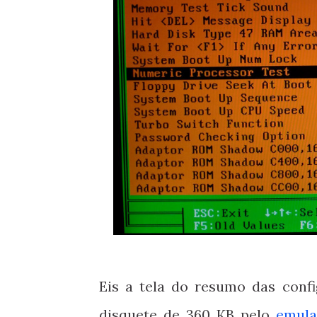
Eis a tela do resumo das conf
disquete de 360 KB pelo
emula