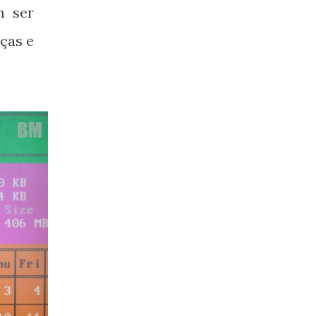
m ser
ças e