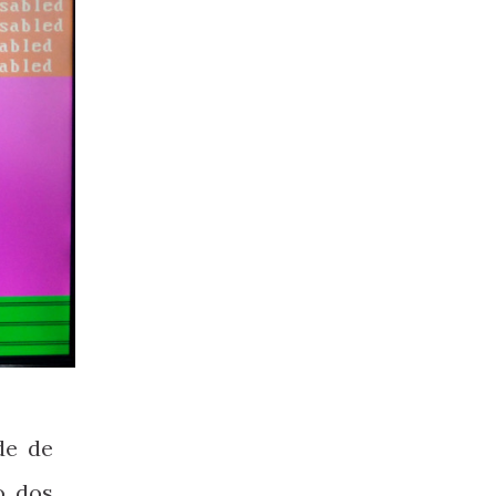
de de
o dos