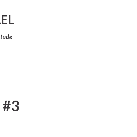
Pular para o conteúdo principal
EL
itude
 #3