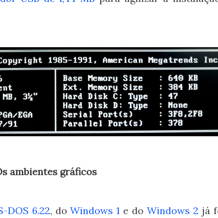
Os ambientes gráficos
S-DOS 6.22
, do
Windows 1
e do
Windows 2
já 