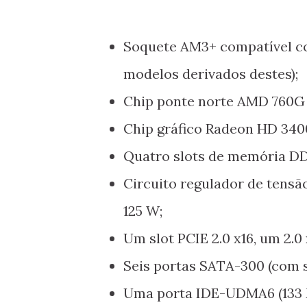
Soquete AM3+ compatível c
modelos derivados destes);
Chip ponte norte AMD 760G e
Chip gráfico Radeon HD 340
Quatro slots de memória DD
Circuito regulador de tensã
125 W;
Um slot PCIE 2.0 x16, um 2.0
Seis portas SATA-300 (com su
Uma porta IDE-UDMA6 (133 