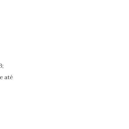
B;
e até