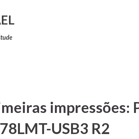
Pular para o conteúdo principal
EL
itude
imeiras impressões: 
 78LMT-USB3 R2