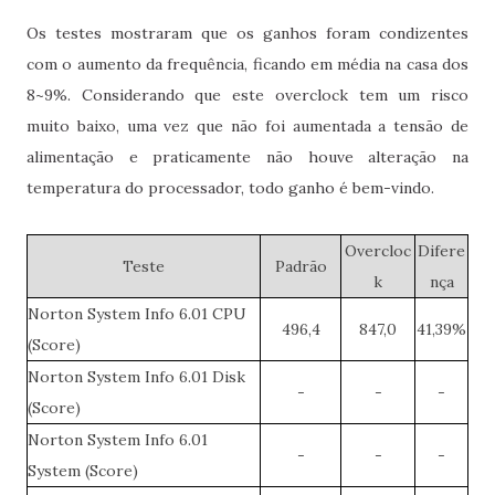
Os testes mostraram que os ganhos foram condizentes
com o aumento da frequência, ficando em média na casa dos
8~9%. Considerando que este overclock tem um risco
muito baixo, uma vez que não foi aumentada a tensão de
alimentação e praticamente não houve alteração na
temperatura do processador, todo ganho é bem-vindo.
Overcloc
Difere
Teste
Padrão
k
nça
Norton System Info 6.01 CPU
496,4
847,0
41,39%
(Score)
Norton System Info 6.01 Disk
-
-
-
(Score)
Norton System Info 6.01
-
-
-
System (Score)