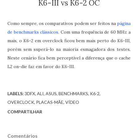
K6-III vs K6-2 OC
Como sempre, os comparativos podem ser feitos na
página
de benchmarks clássicos
. Com uma frequência de 60 MHz a
mais, o K6-2 em overclock ficou bem mais perto do K6-III,
porém sem superá-lo na maioria esmagadora dos testes.
Neste cenário fica bem perceptível a diferença que o cache
L2 on-die faz em favor do K6-III.
LABELS:
3DFX
ALI
ASUS
BENCHMARKS
K6-2
OVERCLOCK
PLACAS-MÃE
VÍDEO
COMPARTILHAR
Comentários