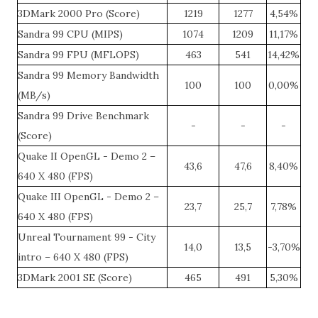
3DMark 2000 Pro (Score)
1219
1277
4,54%
Sandra 99 CPU (MIPS)
1074
1209
11,17%
Sandra 99 FPU (MFLOPS)
463
541
14,42%
Sandra 99 Memory Bandwidth
100
100
0,00%
(MB/s)
Sandra 99 Drive Benchmark
-
-
-
(Score)
Quake II OpenGL - Demo 2 –
43,6
47,6
8,40%
640 X 480 (FPS)
Quake III OpenGL - Demo 2 –
23,7
25,7
7,78%
640 X 480 (FPS)
Unreal Tournament 99 - City
14,0
13,5
-3,70%
intro – 640 X 480 (FPS)
3DMark 2001 SE (Score)
465
491
5,30%