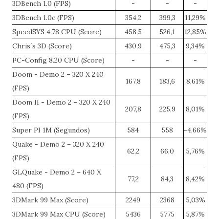
3DBench 1.0 (FPS)
-
-
-
3DBench 1.0c (FPS)
354,2
399,3
11,29%
SpeedSYS 4.78 CPU (Score)
458,5
526,1
12,85%
Chris´s 3D (Score)
430,9
475,3
9,34%
PC-Config 8.20 CPU (Score)
-
-
-
Doom - Demo 2 – 320 X 240
167,8
183,6
8,61%
(FPS)
Doom II - Demo 2 – 320 X 240
207,8
225,9
8,01%
(FPS)
Super PI 1M (Segundos)
584
558
-4,66%
Quake - Demo 2 – 320 X 240
62,2
66,0
5,76%
(FPS)
GLQuake - Demo 2 – 640 X
77,2
84,3
8,42%
480 (FPS)
3DMark 99 Max (Score)
2249
2368
5,03%
3DMark 99 Max CPU (Score)
5436
5775
5,87%