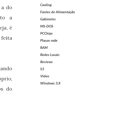
Cooling
 a do
Fontes de Alimentação
ito a
Gabinetes
MS-DOS
ja, é
PCChips
feita
Placas-mãe
RAM
Redes Locais
Reviews
uando
S3
Vídeo
prio,
Windows 3.X
os do