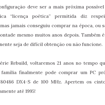
onfiguração deve ser a mais próxima possível
ca “licença poética” permitida diz respe
mas jamais conseguiu comprar na época, ou se
 vontade mesmo muitos anos depois. Também é 
te seja de difícil obtenção ou não funcione.
érie Rebuild, voltaremos 21 anos no tempo q
 família finalmente pode comprar um PC pró
l 80486 DX4-S de 100 MHz. Apertem os cint
amente até 1995!