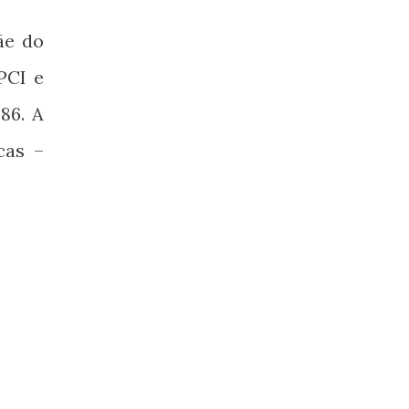
ãe do
PCI e
86. A
cas –