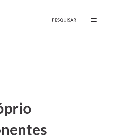
PESQUISAR
óprio
onentes