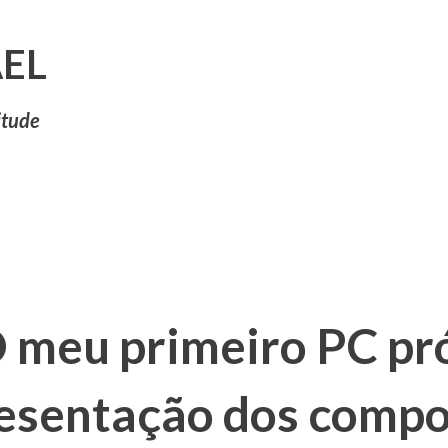
Pular para o conteúdo principal
EL
itude
O meu primeiro PC pr
resentação dos comp