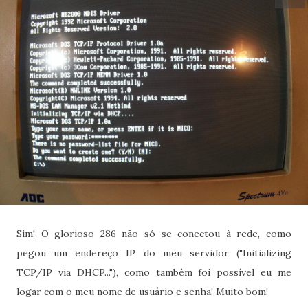
Sim! O glorioso 286 não só se conectou à rede, como
pegou um endereço IP do meu servidor ("Initializing
TCP/IP via DHCP..."), como também foi possível eu me
logar com o meu nome de usuário e senha! Muito bom!