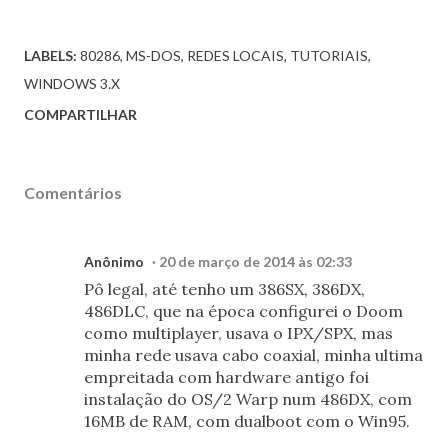
LABELS:
80286
MS-DOS
REDES LOCAIS
TUTORIAIS
WINDOWS 3.X
COMPARTILHAR
Comentários
Anônimo
20 de março de 2014 às 02:33
Pô legal, até tenho um 386SX, 386DX,
486DLC, que na época configurei o Doom
como multiplayer, usava o IPX/SPX, mas
minha rede usava cabo coaxial, minha ultima
empreitada com hardware antigo foi
instalação do OS/2 Warp num 486DX, com
16MB de RAM, com dualboot com o Win95.