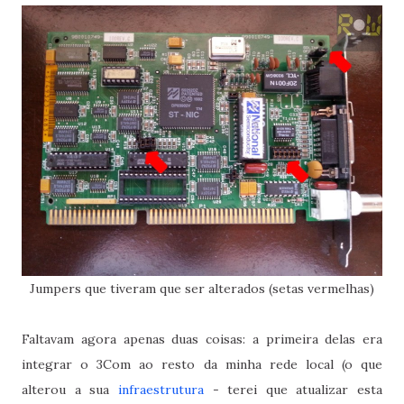
Jumpers que tiveram que ser alterados (setas vermelhas)
Faltavam agora apenas duas coisas: a primeira delas era
integrar o 3Com ao resto da minha rede local (o que
alterou a sua
infraestrutura
- terei que atualizar esta