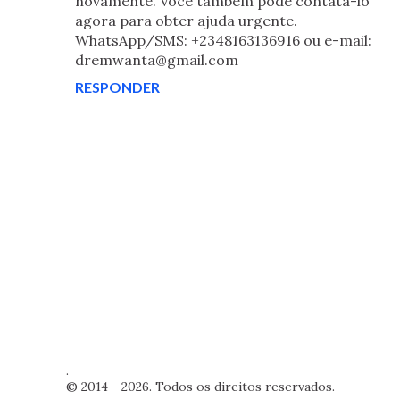
novamente. Você também pode contatá-lo
agora para obter ajuda urgente.
WhatsApp/SMS: +2348163136916 ou e-mail:
dremwanta@gmail.com
RESPONDER
P
.
o
© 2014 - 2026. Todos os direitos reservados.
s