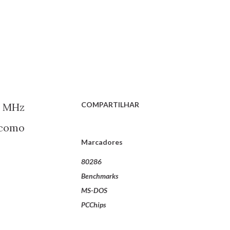
COMPARTILHAR
5 MHz
 como
Marcadores
80286
Benchmarks
MS-DOS
PCChips