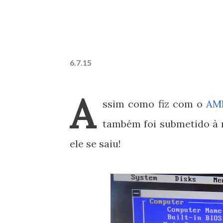
6.7.15
A
ssim como fiz com o
AM
também foi submetido à 
ele se saiu!