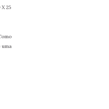
 X 25
 Como
e uma