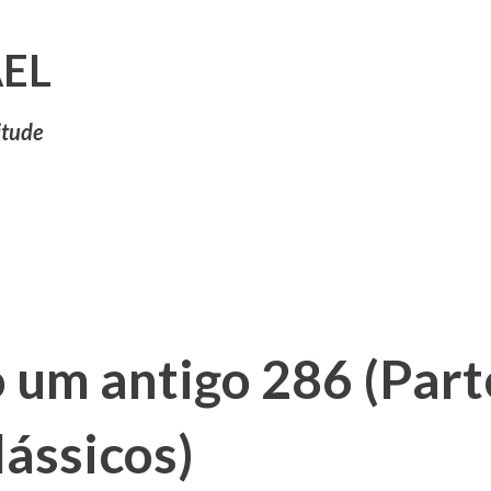
Pular para o conteúdo principal
EL
itude
 um antigo 286 (Part
ássicos)