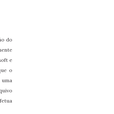
ão do
mente
oft e
que o
é uma
quivo
fetua