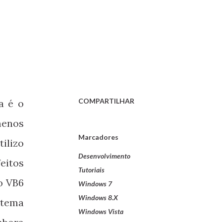
COMPARTILHAR
a é o
 menos
Marcadores
tilizo
Desenvolvimento
eitos
Tutoriais
o VB6
Windows 7
Windows 8.X
stema
Windows Vista