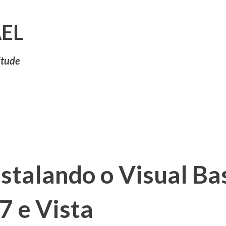
Pular para o conteúdo principal
EL
itude
nstalando o Visual Ba
7 e Vista