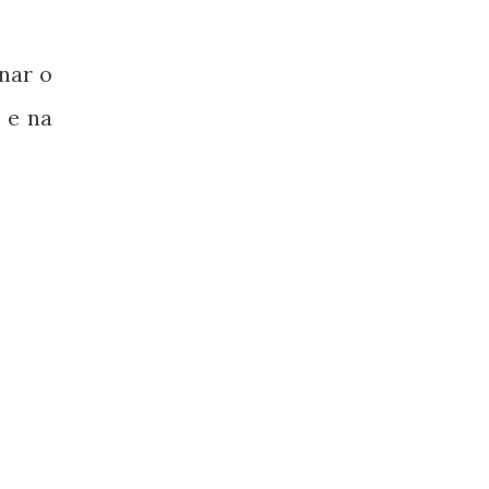
nar o
 e na