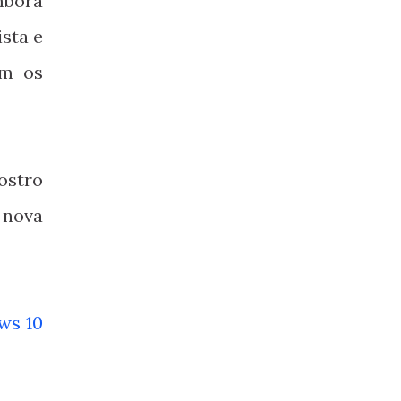
mbora
sta e
om os
stro
 nova
ws 10