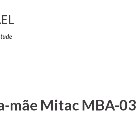
Pular para o conteúdo principal
EL
itude
aca-mãe Mitac MBA-0