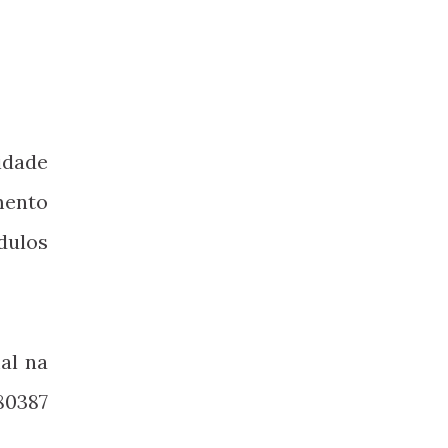
idade
mento
dulos
al na
80387