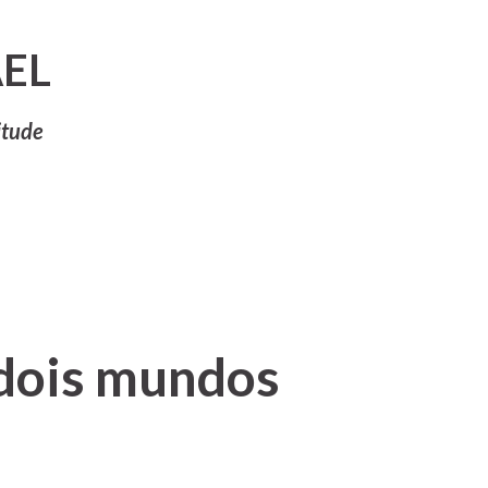
Pular para o conteúdo principal
EL
itude
dois mundos