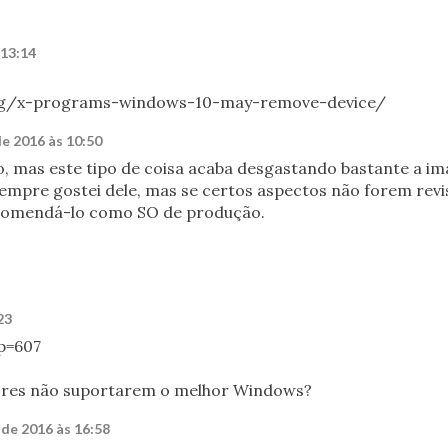
 13:14
ag/x-programs-windows-10-may-remove-device/
de 2016 às 10:50
, mas este tipo de coisa acaba desgastando bastante a i
mpre gostei dele, mas se certos aspectos não forem revi
recomendá-lo como SO de produção.
23
?p=607
res não suportarem o melhor Windows?
 de 2016 às 16:58