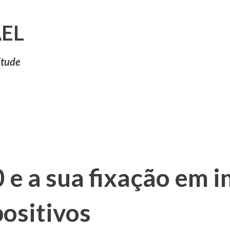
Pular para o conteúdo principal
EL
itude
e a sua fixação em i
positivos