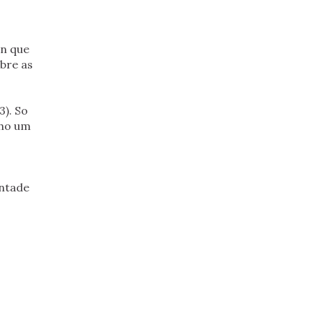
an que
bre as
3). So
nho um
ontade