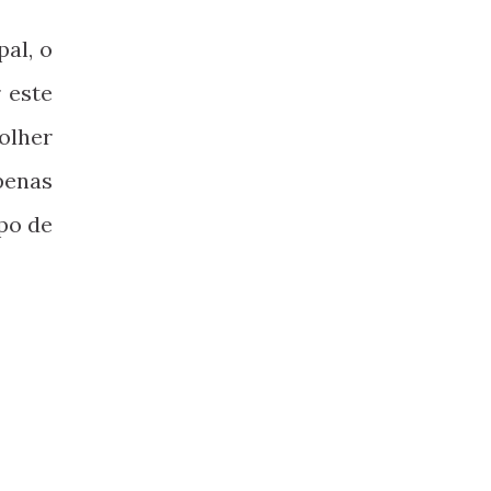
al, o
 este
olher
penas
po de