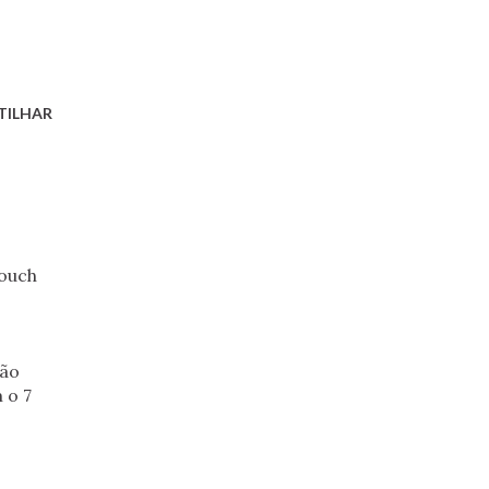
TILHAR
touch
não
 o 7