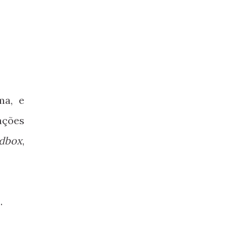
ma, e
ações
dbox
,
.