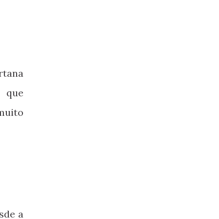
rtana
, que
muito
sde a