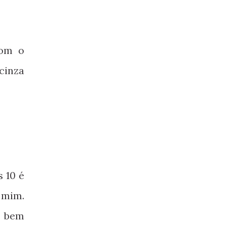
com o
cinza
 10 é
 mim.
, bem