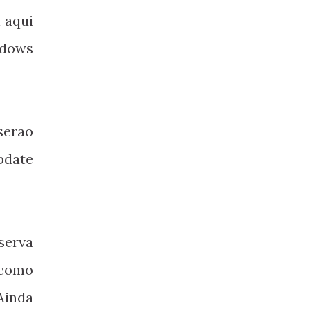
 aqui
dows
serão
pdate
serva
 como
Ainda