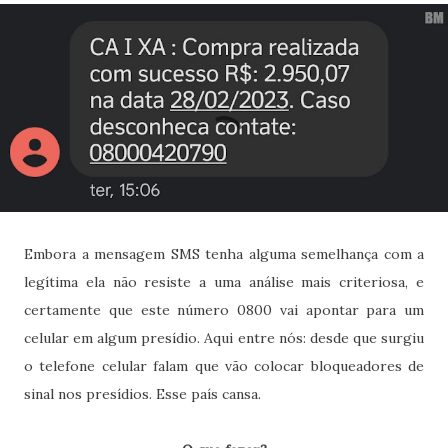
Embora a mensagem SMS tenha alguma semelhança com a
legítima ela não resiste a uma análise mais criteriosa, e
certamente que este número 0800 vai apontar para um
celular em algum presídio. Aqui entre nós: desde que surgiu
o telefone celular falam que vão colocar bloqueadores de
sinal nos presídios. Esse país cansa.