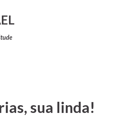
Pular para o conteúdo principal
EL
itude
ias, sua linda!