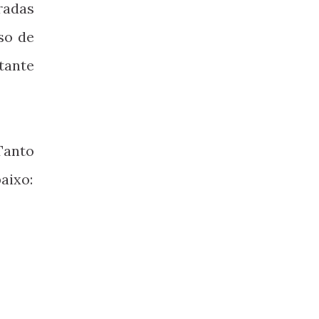
radas
so de
tante
Tanto
aixo: