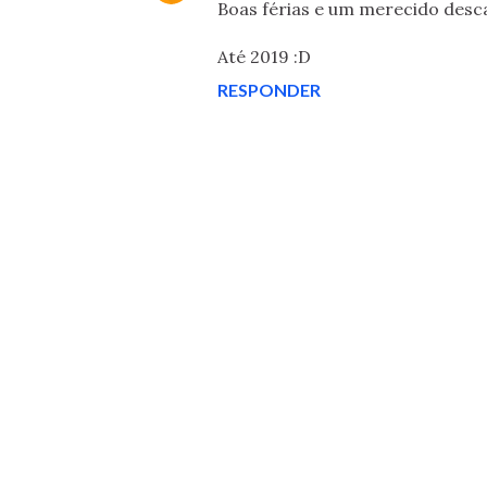
Boas férias e um merecido desc
Até 2019 :D
RESPONDER
P
o
s