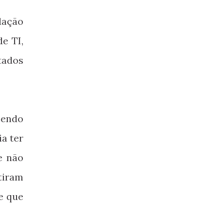
dação
e TI,
tados
sendo
a ter
e não
tiram
e que